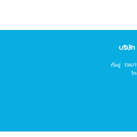
บริษั
ที่อยู่ 136/
โท