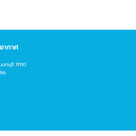
งอากาศ
นนทบุรี 11110
96