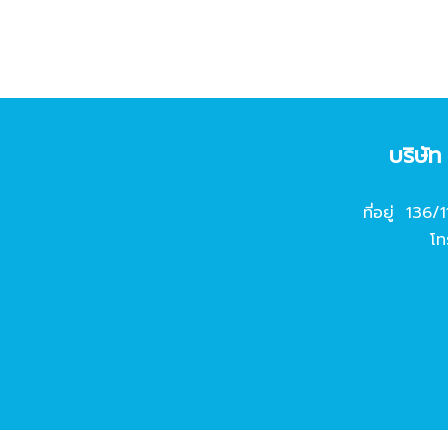
บริษั
ที่อยู่ 136/
โท