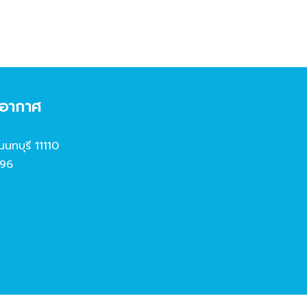
งอากาศ
นนทบุรี 11110
96