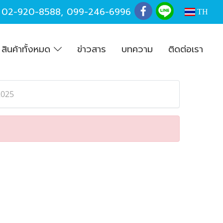
,
02-920-8588
,
099-246-6996
TH
สินค้าทั้งหมด
ข่าวสาร
บทความ
ติดต่อเรา
2025