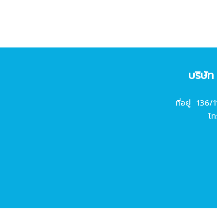
บริษั
ที่อยู่ 136/
โท