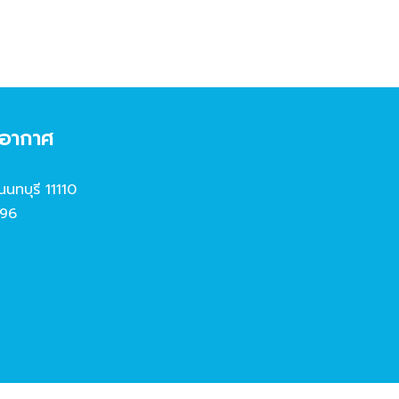
งอากาศ
นนทบุรี 11110
96