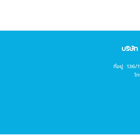
บริษั
ที่อยู่ 136/
โท