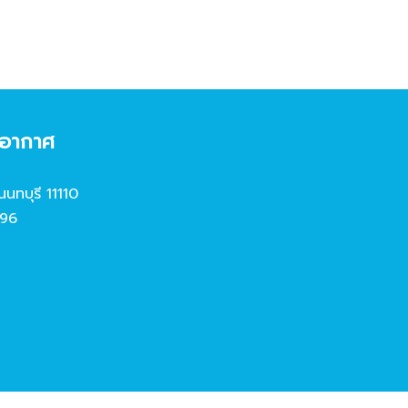
งอากาศ
นนทบุรี 11110
96