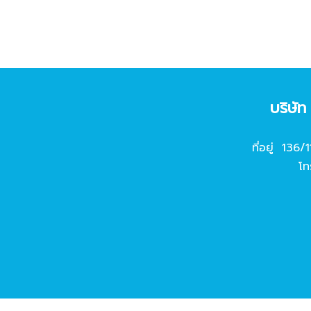
บริษั
ที่อยู่ 136/
โท