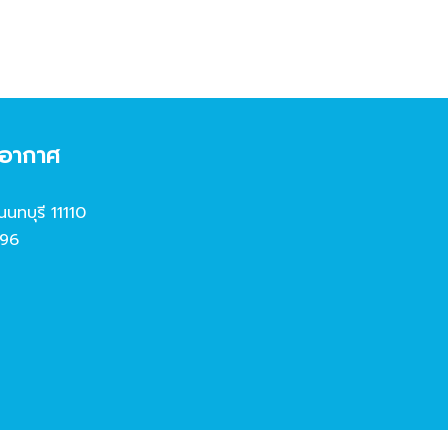
งอากาศ
นนทบุรี 11110
96