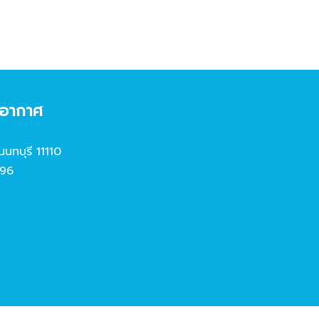
งอากาศ
นนทบุรี 11110
96