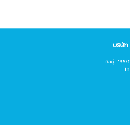
บริษั
ที่อยู่ 136/
โท