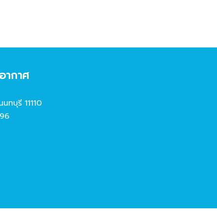
งอากาศ
นนทบุรี 11110
96