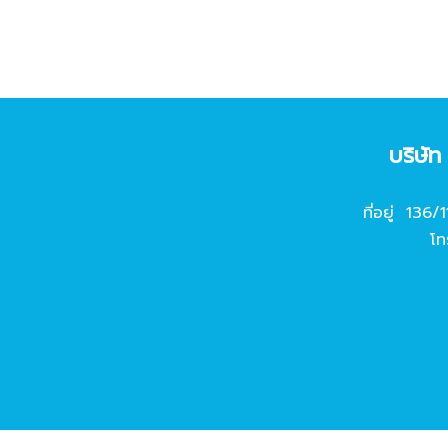
บริษั
ที่อยู่ 136/
โท