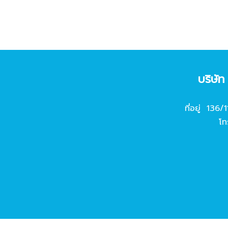
บริษั
ที่อยู่ 136/
โท