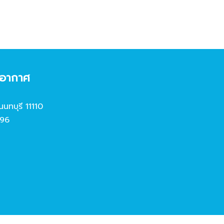
งอากาศ
นนทบุรี 11110
96