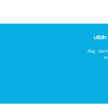
บริษั
ที่อยู่ 136/
โท