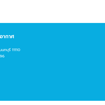
งอากาศ
นนทบุรี 11110
96