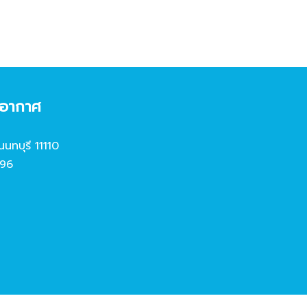
งอากาศ
นนทบุรี 11110
96