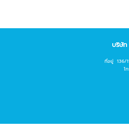
บริษั
ที่อยู่ 136/
โท