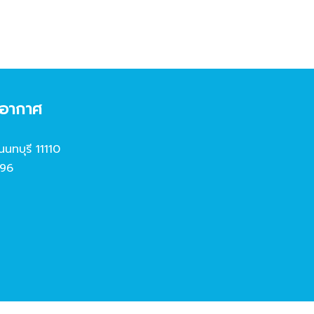
งอากาศ
นนทบุรี 11110
96