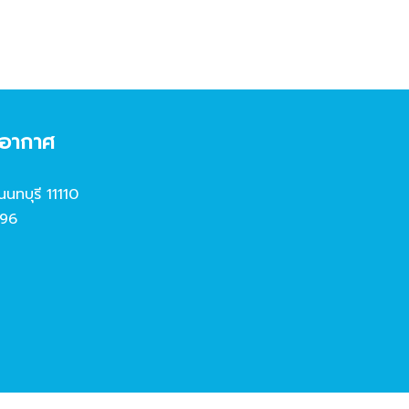
งอากาศ
นนทบุรี 11110
96