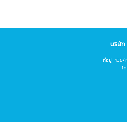
บริษั
ที่อยู่ 136/
โท