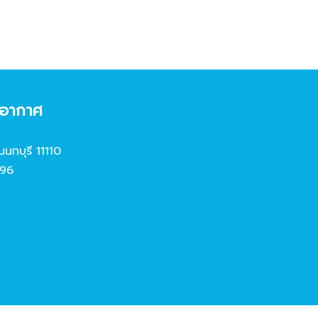
งอากาศ
นนทบุรี 11110
96