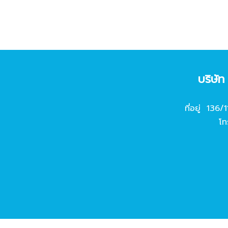
บริษั
ที่อยู่ 136/
โท