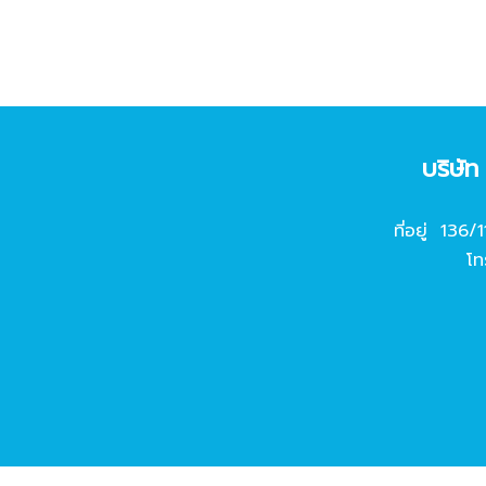
บริษั
ที่อยู่ 136/
โท