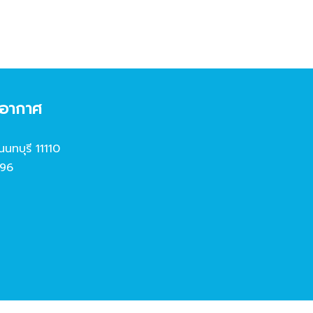
งอากาศ
นนทบุรี 11110
96