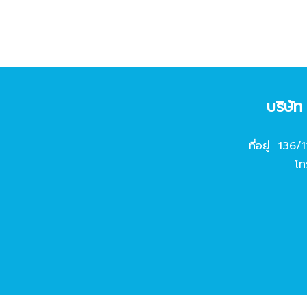
บริษั
ที่อยู่ 136/
โท