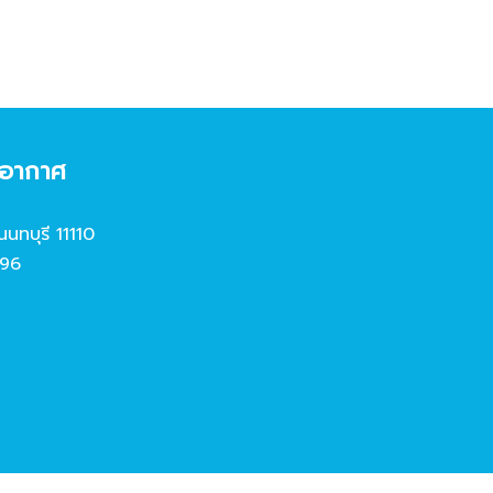
งอากาศ
นนทบุรี 11110
96