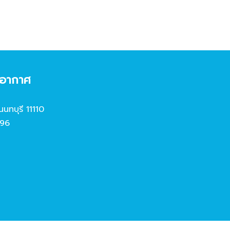
งอากาศ
นนทบุรี 11110
96