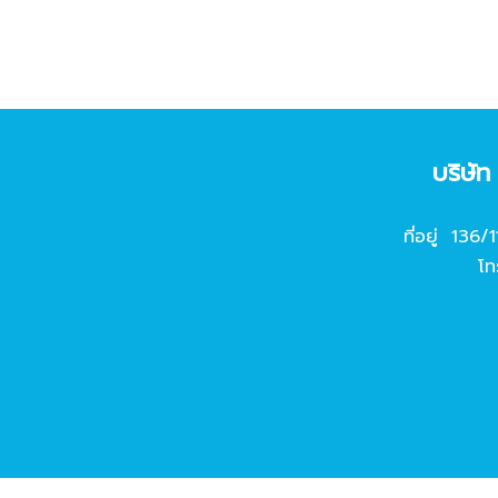
บริษั
ที่อยู่ 136/
โท