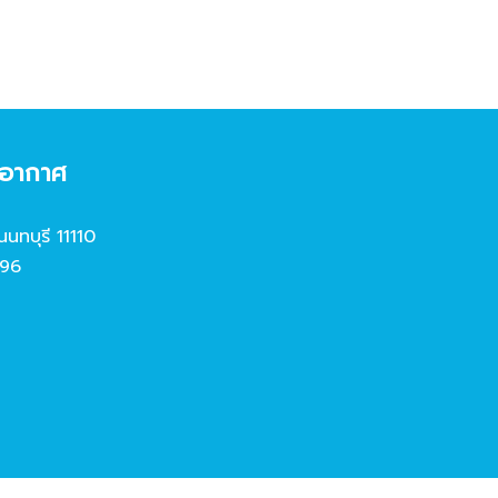
งอากาศ
นนทบุรี 11110
96