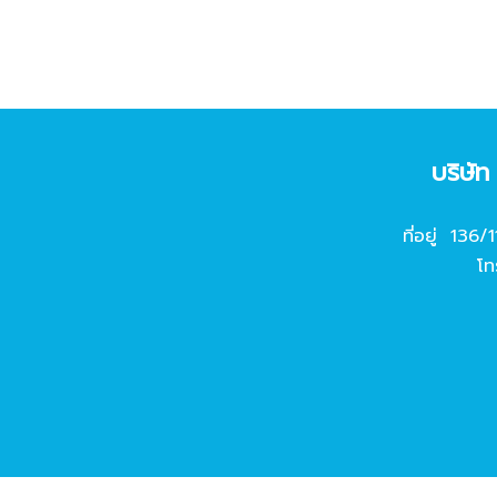
บริษั
ที่อยู่ 136/
โท