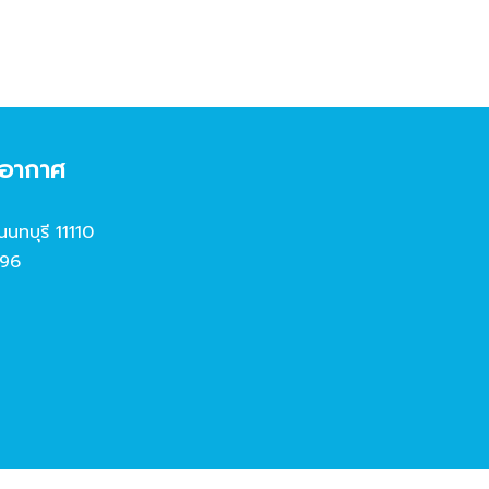
งอากาศ
นนทบุรี 11110
96