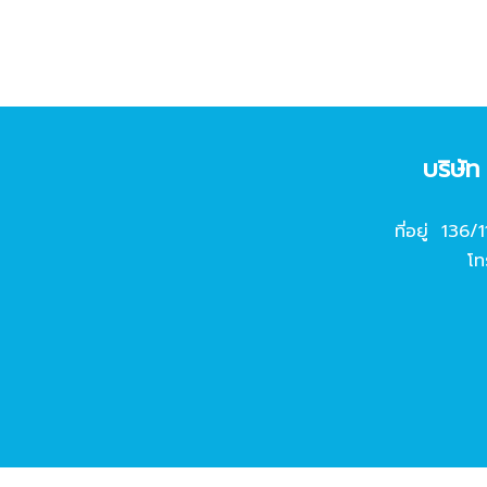
บริษั
ที่อยู่ 136/
โท