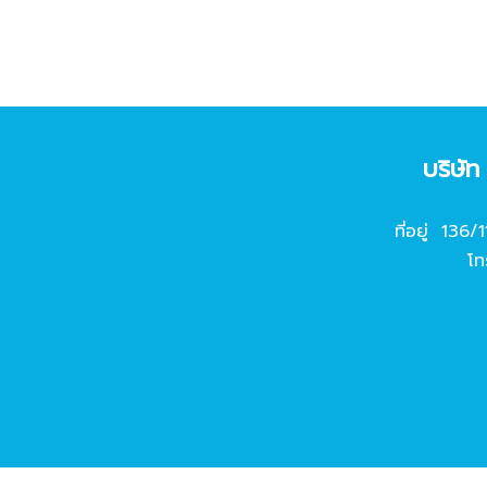
บริษั
ที่อยู่ 136/
โท