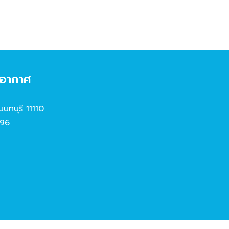
งอากาศ
นนทบุรี 11110
96