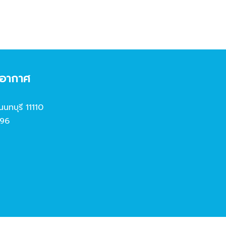
งอากาศ
นนทบุรี 11110
96