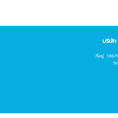
บริษั
ที่อยู่ 136/
โท