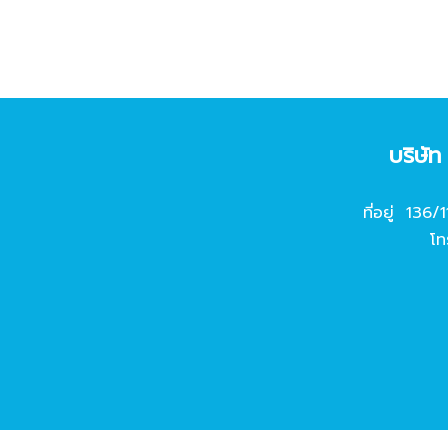
บริษั
ที่อยู่ 136/
โท