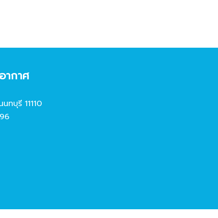
งอากาศ
นนทบุรี 11110
96