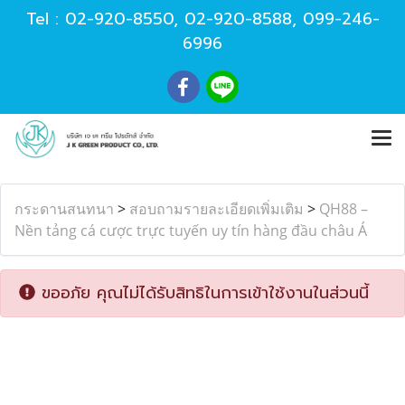
Tel :
02-920-8550
,
02-920-8588
,
099-246-
6996
กระดานสนทนา
>
สอบถามรายละเอียดเพิ่มเติม
>
QH88 –
Nền tảng cá cược trực tuyến uy tín hàng đầu châu Á
ขออภัย คุณไม่ได้รับสิทธิในการเข้าใช้งานในส่วนนี้