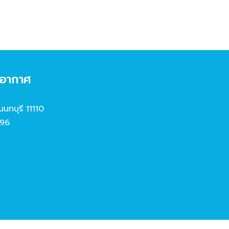
งอากาศ
นนทบุรี 11110
96