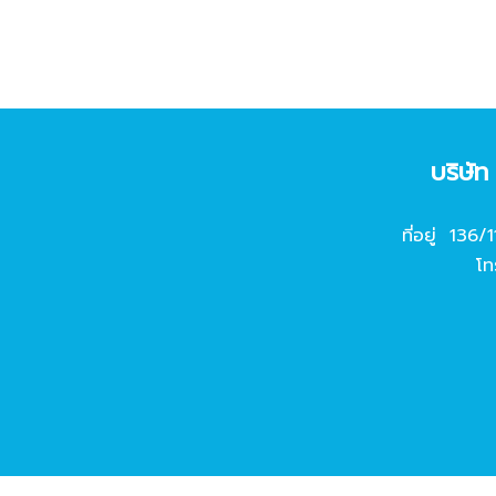
บริษั
ที่อยู่ 136/
โท