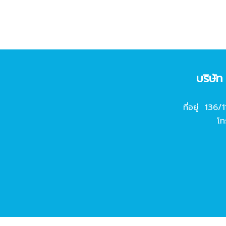
บริษั
ที่อยู่ 136/
โท