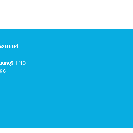
งอากาศ
นนทบุรี 11110
96