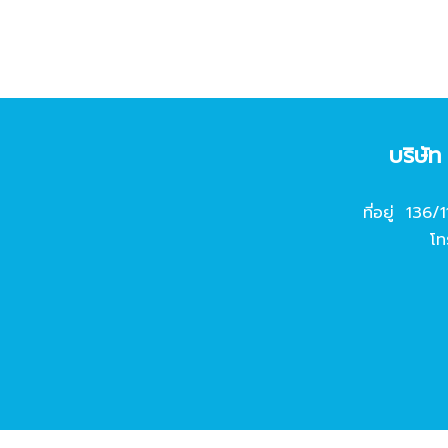
บริษั
ที่อยู่ 136/
โท