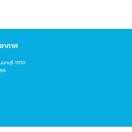
งอากาศ
นนทบุรี 11110
96