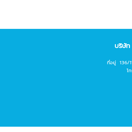
บริษั
ที่อยู่ 136/
โท