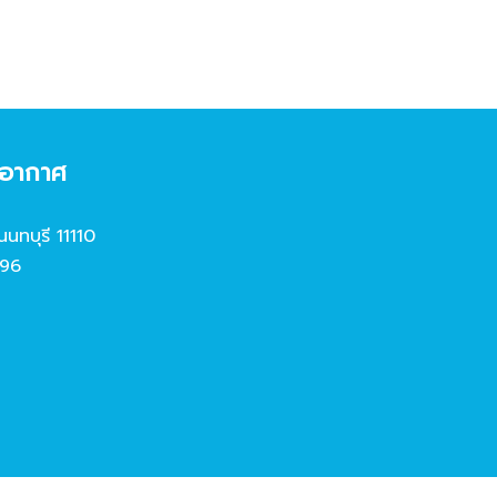
งอากาศ
นนทบุรี 11110
96