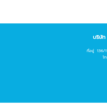
บริษั
ที่อยู่ 136/
โท