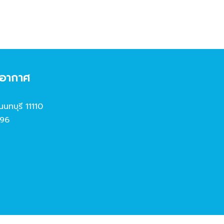
งอากาศ
นนทบุรี 11110
96