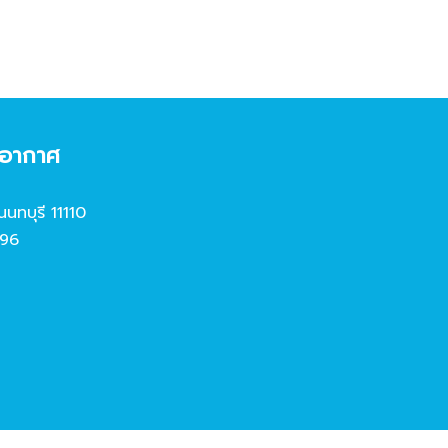
งอากาศ
นนทบุรี 11110
96