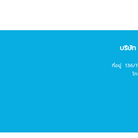
บริษั
ที่อยู่ 136/
โท