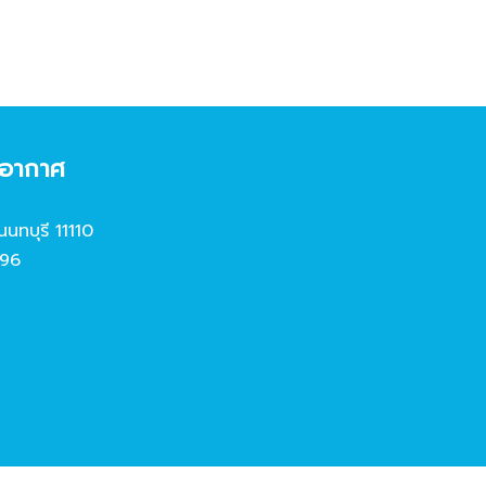
งอากาศ
นนทบุรี 11110
96