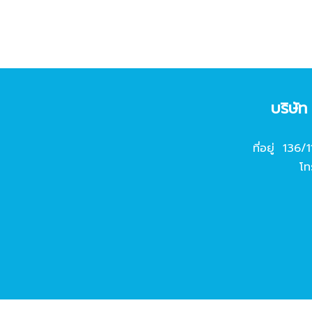
บริษั
ที่อยู่ 136/
โท