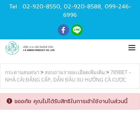
Tel :
02-920-8550
,
02-920-8588
,
099-246-
6996
กระดานสนทนา
>
สอบถามรายละเอียดเพิ่มเติม
>
789BET –
NHÀ CÁI ĐẲNG CẤP, DẪN ĐẦU XU HƯỚNG CÁ CƯỢC
ขออภัย คุณไม่ได้รับสิทธิในการเข้าใช้งานในส่วนนี้