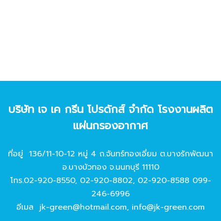
บริษัท เจ เค กรีน โปรดักส์ จํากัด โรงงานผลิต
แผ่นกรองอากาศ
ที่อยู่ 136/11-10-12 หมู่ 4 ถ.จันทร์ทองเอี่ยม ต.บางรักพัฒนา
อ.บางบัวทอง จ.นนทบุรี 11110
โทร.
02-920-8550
,
02-920-8802
,
02-920-8588
099-
246-6996
อีเมล
jk-green@hotmail.com
,
info@jk-green.com