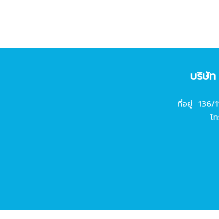
บริษั
ที่อยู่ 136/
โท