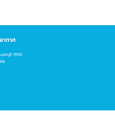
งอากาศ
นนทบุรี 11110
96