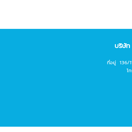
บริษั
ที่อยู่ 136/
โท