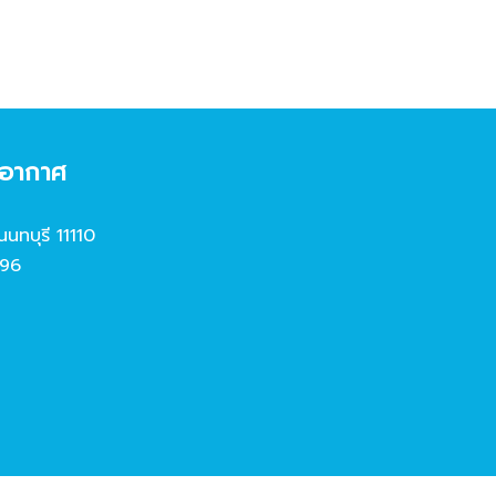
งอากาศ
นนทบุรี 11110
96