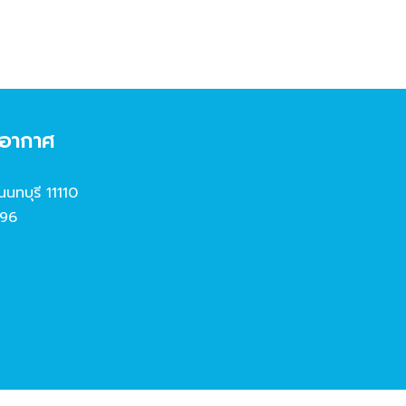
งอากาศ
นนทบุรี 11110
96