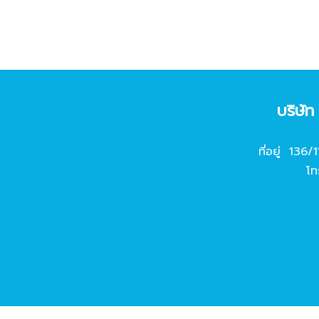
บริษั
ที่อยู่ 136/
โท