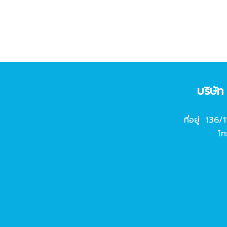
บริษั
ที่อยู่ 136/
โท