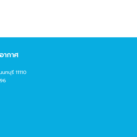
งอากาศ
นนทบุรี 11110
96