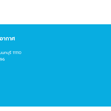
งอากาศ
นนทบุรี 11110
96