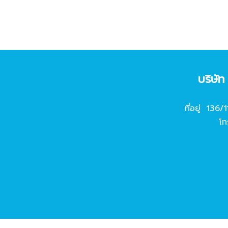
บริษั
ที่อยู่ 136/
โท