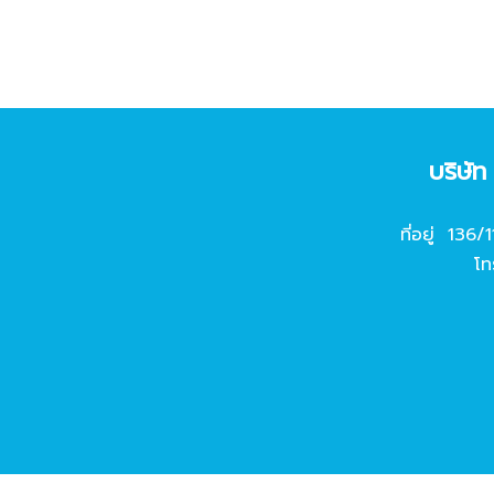
บริษั
ที่อยู่ 136/
โท