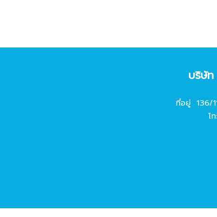
บริษั
ที่อยู่ 136/
โท