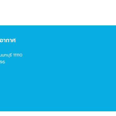
งอากาศ
นนทบุรี 11110
96