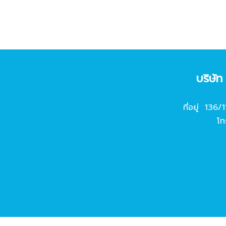
บริษั
ที่อยู่ 136/
โท