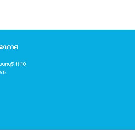
งอากาศ
นนทบุรี 11110
96