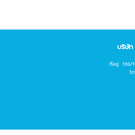
บริษั
ที่อยู่ 136/
โท