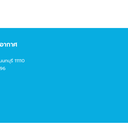
งอากาศ
นนทบุรี 11110
96