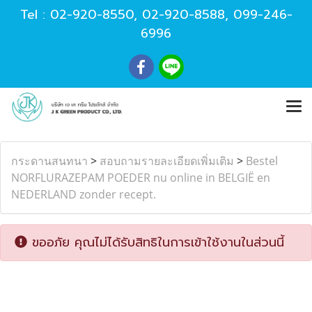
Tel :
02-920-8550
,
02-920-8588
,
099-246-
6996
กระดานสนทนา
>
สอบถามรายละเอียดเพิ่มเติม
>
Bestel
NORFLURAZEPAM POEDER nu online in BELGIË en
NEDERLAND zonder recept.
ขออภัย คุณไม่ได้รับสิทธิในการเข้าใช้งานในส่วนนี้