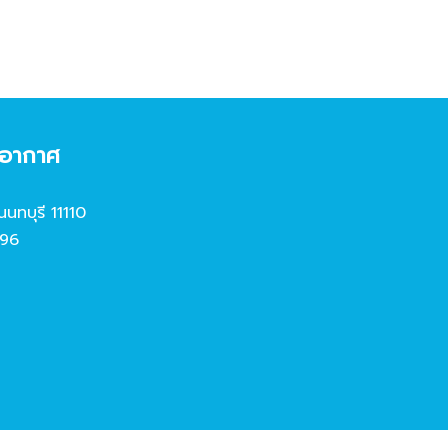
งอากาศ
นนทบุรี 11110
96