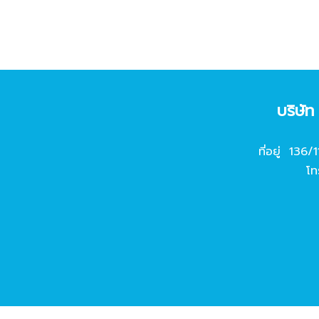
บริษั
ที่อยู่ 136/
โท