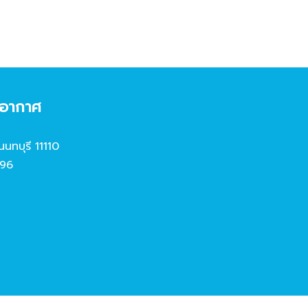
งอากาศ
นนทบุรี 11110
96