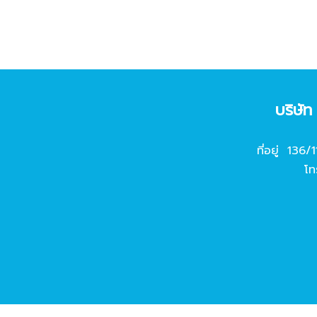
บริษั
ที่อยู่ 136/
โท