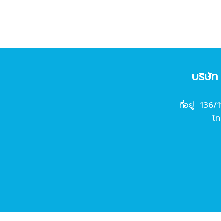
บริษั
ที่อยู่ 136/
โท