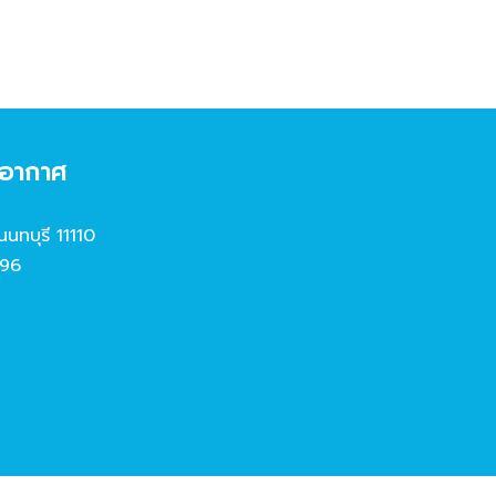
งอากาศ
นนทบุรี 11110
96