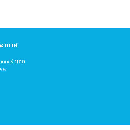
งอากาศ
นนทบุรี 11110
96