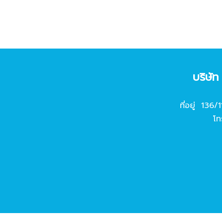
บริษั
ที่อยู่ 136/
โท