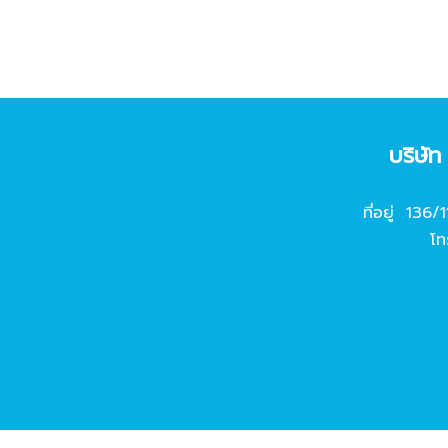
บริษั
ที่อยู่ 136/
โท