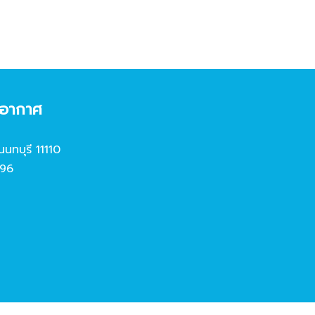
งอากาศ
นนทบุรี 11110
96