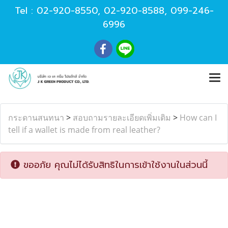
Tel :
02-920-8550
,
02-920-8588
,
099-246-
6996
กระดานสนทนา
>
สอบถามรายละเอียดเพิ่มเติม
>
How can I
tell if a wallet is made from real leather?
ขออภัย คุณไม่ได้รับสิทธิในการเข้าใช้งานในส่วนนี้