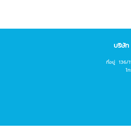
บริษั
ที่อยู่ 136/
โท