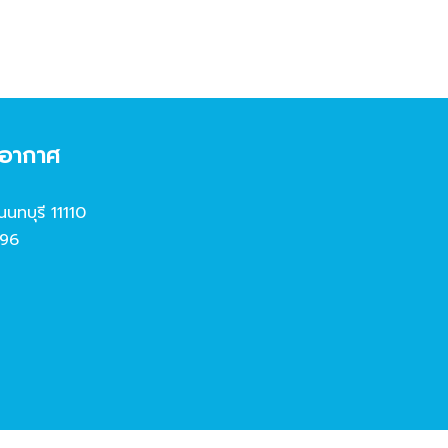
งอากาศ
นนทบุรี 11110
96