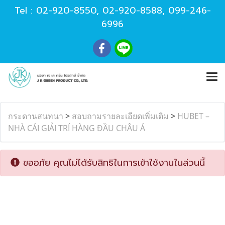
Tel :
02-920-8550
,
02-920-8588
,
099-246-
6996
กระดานสนทนา
>
สอบถามรายละเอียดเพิ่มเติม
>
HUBET –
NHÀ CÁI GIẢI TRÍ HÀNG ĐẦU CHÂU Á
ขออภัย คุณไม่ได้รับสิทธิในการเข้าใช้งานในส่วนนี้